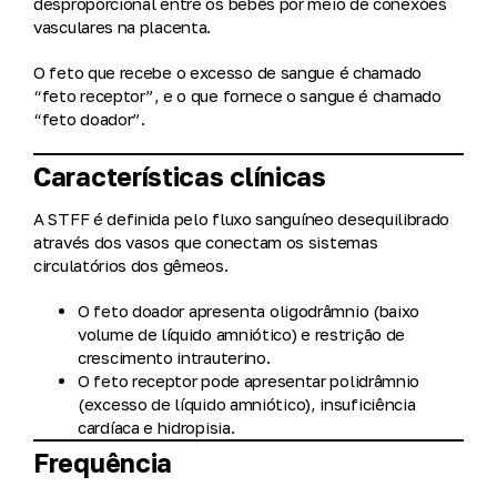
desproporcional
entre os bebês por meio de conexões
vasculares na placenta.
O feto que recebe o excesso de sangue é chamado
“feto receptor”
, e o que fornece o sangue é chamado
“feto doador”
.
Características clínicas
A STFF é definida pelo
fluxo sanguíneo desequilibrado
através dos vasos que conectam os sistemas
circulatórios dos gêmeos.
O
feto doador
apresenta
oligodrâmnio
(baixo
volume de líquido amniótico) e restrição de
crescimento intrauterino.
O
feto receptor
pode apresentar
polidrâmnio
(excesso de líquido amniótico), insuficiência
cardíaca e hidropisia.
Frequência