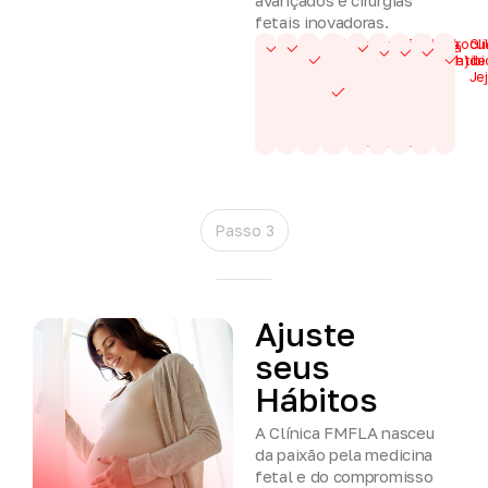
fetais inovadoras.
Tipagem
Teste de
TSH
Urina
Urocul
Gl
Sorologias
Ultrassom
Hemograma
Sanguínea
Coombs
(Tireóide)
tipo I
Antib
de
e Fator Rh
indireto
Je
nas
pacientes
Rh
negativo
Passo 3
Ajuste
seus
Hábitos
A Clínica FMFLA nasceu
da paixão pela medicina
fetal e do compromisso