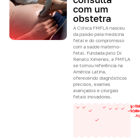
com
um
obstetra
A Clínica FMFLA nasceu
da paixão pela medicina
fetal e do compromisso
com a saúde materno-
fetal. Fundada pelo Dr.
Renato Ximenes, a FMFLA
se tornou referência na
América Latina,
oferecendo diagnósticos
precisos, exames
avançados e cirurgias
fetais inovadoras.
Tipagem
Teste de
TSH
Urina
Urocul
Gl
Sorologias
Ultrassom
Hemograma
Sanguínea
Coombs
(Tireóide)
tipo I
Antib
de
e Fator Rh
indireto
Je
nas
pacientes
Rh
negativo