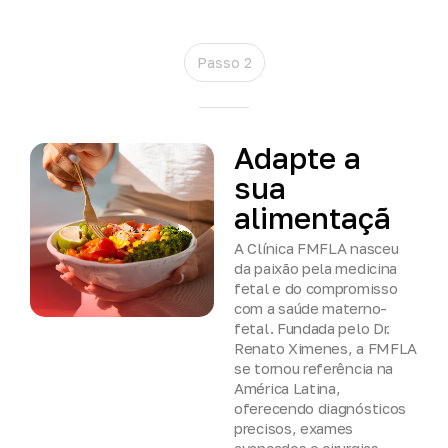
Passo 2
Adapte
a
sua
alimentação
A Clínica FMFLA nasceu
da paixão pela medicina
fetal e do compromisso
com a saúde materno-
fetal. Fundada pelo Dr.
Renato Ximenes, a FMFLA
se tornou referência na
América Latina,
oferecendo diagnósticos
precisos, exames
avançados e cirurgias