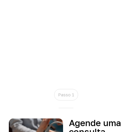
Passo 1
Agende
uma
consulta