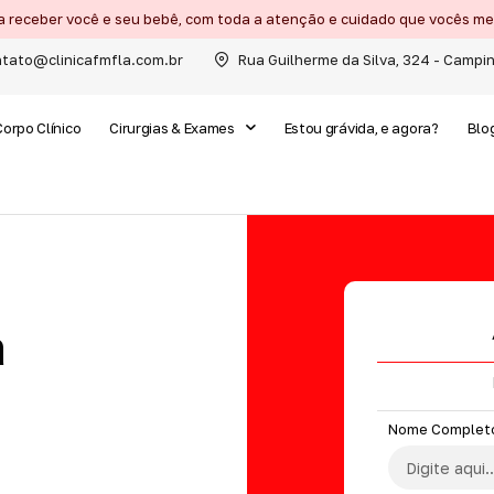
a receber você e seu bebê, com toda a atenção e cuidado que vocês 
tato@clinicafmfla.com.br
Rua Guilherme da Silva, 324 - Campi
Corpo Clínico
Cirurgias & Exames
Estou grávida, e agora?
Blo
a
Nome Complet