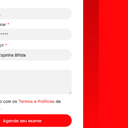
ular
iço
do com os
Termos e Políticas
da
.
Agende seu exame