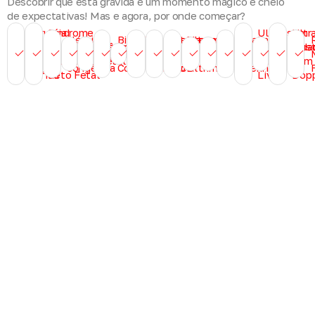
Descobrir que está grávida é um momento mágico e cheio
de expectativas! Mas e agora, por onde começar?
Cirurgia
Síndrome
Ultrassom
Ultr
Hérnia
Biópsia
Aconselhamento
Ultrassom
Ultrassom
Avaliação
de
de
Sequência
Anemia
Ultrassonografia
Ecocardiografia
3D, 4D ou
Vitalid
Obst
diafragmática
de Vilo
Amniocentese
ou Consulta 2ª
gestação
Morfológico
do colo
Espinha
Transfusão
TRAP
fetal
2º Semestre
fetal
5D-HD
fetal
com
congênita
Corial
opinião
inicial
1° trimestre
uterino
Bífida
Feto Fetal
Live
Dopp