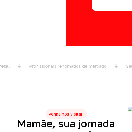
tal
Profissionais renomados de mercado
Saúd
Venha nos visitar!
Mamãe,
sua
jornada