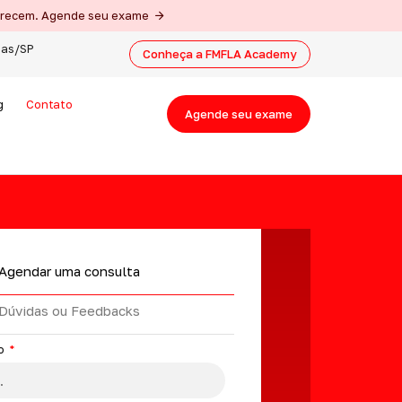
merecem. Agende seu exame
nas/SP
Conheça a FMFLA Academy
g
Contato
Agende seu exame
Agendar uma consulta
Dúvidas ou Feedbacks
o