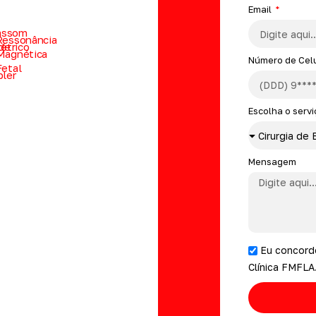
Email
assom
Ressonância
ade
étrico
Magnética
Número de Cel
Fetal
ler
Escolha o serv
Mensagem
Eu concor
Clínica FMFLA