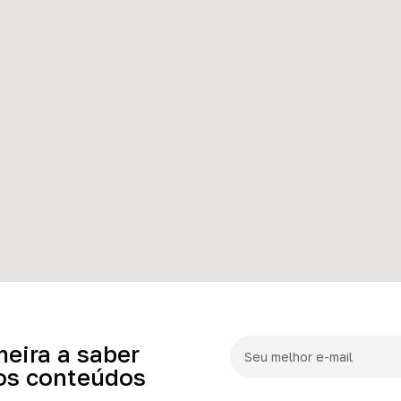
meira
a
saber
os
conteúdos