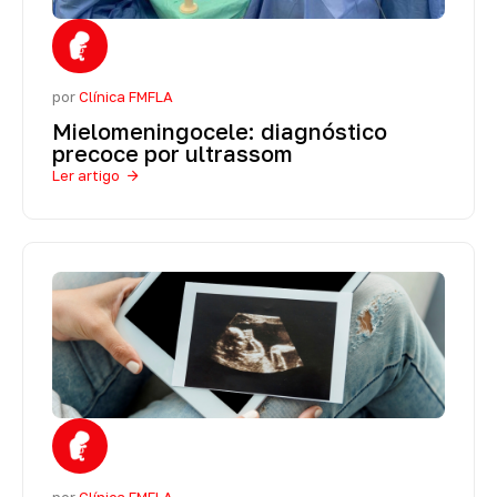
por
Clínica FMFLA
Mielomeningocele: diagnóstico
precoce por ultrassom
Ler artigo
por
Clínica FMFLA