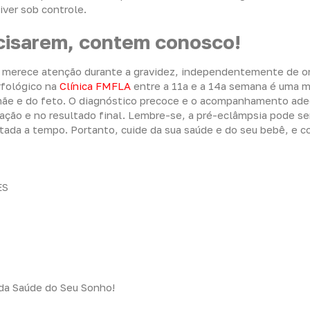
iver sob controle.
cisarem, contem conosco!
e merece atenção durante a gravidez, independentemente de 
rfológico na
Clínica FMFLA
entre a 11a e a 14a semana é uma 
a mãe e do feto. O diagnóstico precoce e o acompanhamento ad
ação e no resultado final. Lembre-se, a pré-eclâmpsia pode se
ada a tempo. Portanto, cuide da sua saúde e do seu bebê, e c
ES
 da Saúde do Seu Sonho!