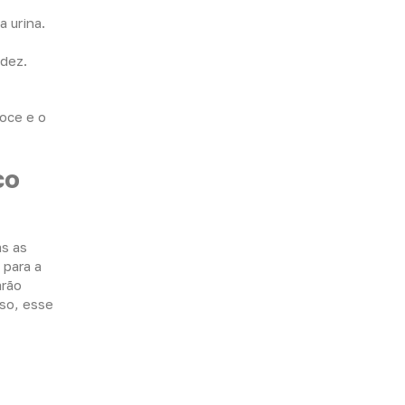
 urina.
idez.
coce e o
co
as as
 para a
arão
sso, esse