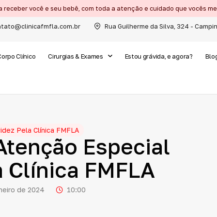
a receber você e seu bebê, com toda a atenção e cuidado que vocês 
tato@clinicafmfla.com.br
Rua Guilherme da Silva, 324 - Campi
Corpo Clínico
Cirurgias & Exames
Estou grávida, e agora?
Blo
idez Pela Clínica FMFLA
Atenção
Especial
a
Clínica
FMFLA
aneiro de 2024
10:00