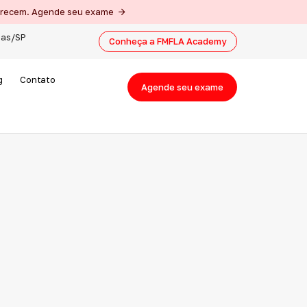
merecem. Agende seu exame
nas/SP
Conheça a FMFLA Academy
g
Contato
Agende seu exame