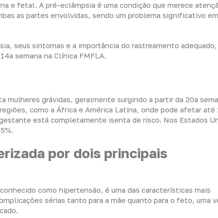
rna e fetal. A pré-eclâmpsia é uma condição que merece atenç
mbas as partes envolvidas, sendo um problema significativo e
psia, seus sintomas e a importância do rastreamento adequado
a 14a semana na Clínica FMFLA.
a mulheres grávidas, geralmente surgindo a partir da 20a sem
egiões, como a África e América Latina, onde pode afetar até
gestante está completamente isenta de risco. Nos Estados U
-5%.
rizada por dois principais
 conhecido como hipertensão, é uma das características mais
 complicações sérias tanto para a mãe quanto para o feto, uma v
icado.