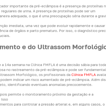
ador importante da pré-eclâmpsia é a presença de proteínas na
regulares de urina. A presença de proteínas pode ser um
aneira adequada, o que é uma preocupação séria durante a grav
nção imediata, uma vez que pode evoluir rapidamente e causar
ncia de órgãos e parto prematuro. Por isso, o diagnóstico pre
ciais.
amento e do Ultrassom Morfológi
 a 14a semana na Clínica FMFLA é uma decisão sábia para tod
osa no rastreamento da pré-eclâmpsia e pode ser fundamental
ltrassom Morfológico, os profissionais da
Clínica FMFLA
avali
ue podem indicar um risco aumentado de pré-eclâmpsia. Além di
eto, identificando eventuais anomalias precocemente.
, pois permite o monitoramento próximo da gestação e a
 Isso
mentos para controlar a pressão arterial e, em alguns casos, o