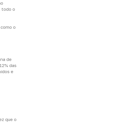
ão
m todo o
, como o
ana de
 12% das
nidos e
ez que o