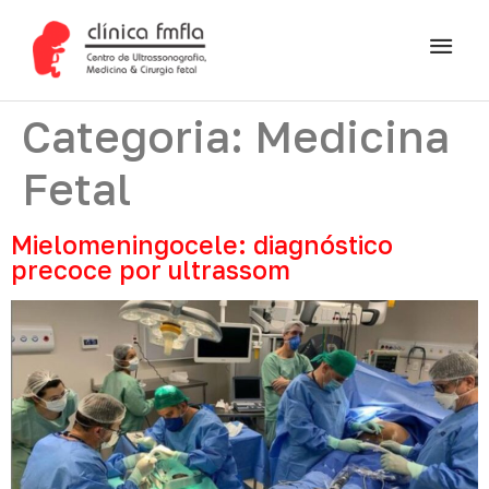
Categoria:
Medicina
Fetal
Mielomeningocele: diagnóstico
precoce por ultrassom