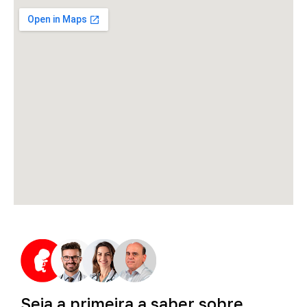
Seja
a
primeira
a
saber
sobre