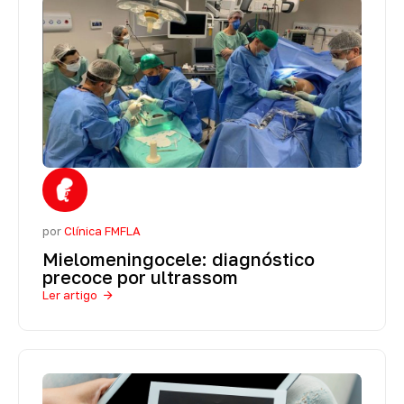
por
Clínica FMFLA
Mielomeningocele: diagnóstico
precoce por ultrassom
Ler artigo