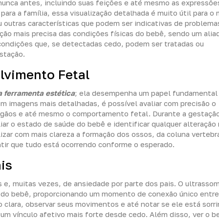
unca antes, incluindo suas feições e até mesmo as expressões
ra a família, essa visualização detalhada é muito útil para o
u outras características que podem ser indicativas de problema
ção mais precisa das condições físicas do bebê, sendo um alia
condições que, se detectadas cedo, podem ser tratadas ou
stação.
lvimento Fetal
 ferramenta estética
; ela desempenha um papel fundamental
 imagens mais detalhadas, é possível avaliar com precisão o
rgãos e até mesmo o comportamento fetal. Durante a gestação
ar o estado de saúde do bebê e identificar qualquer alteração
zar com mais clareza a formação dos ossos, da coluna vertebra
ntir que tudo está ocorrendo conforme o esperado.
is
 e, muitas vezes, de ansiedade por parte dos pais. O ultrasso
a do bebê, proporcionando um momento de conexão único entre
o clara, observar seus movimentos e até notar se ele está sorr
 um vínculo afetivo mais forte desde cedo. Além disso, ver o 