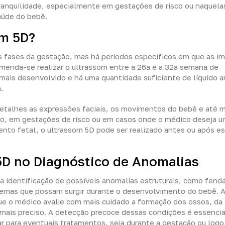
tranquilidade, especialmente em gestações de risco ou naquel
aúde do bebê.
om 5D?
s fases da gestação, mas há períodos específicos em que as i
omenda-se realizar o ultrassom entre a 26ª e a 32ª semana de
mais desenvolvido e há uma quantidade suficiente de líquido 
.
 detalhes as expressões faciais, os movimentos do bebê e até
to, em gestações de risco ou em casos onde o médico deseja 
o fetal, o ultrassom 5D pode ser realizado antes ou após e
5D no Diagnóstico de Anomalias
 a identificação de possíveis anomalias estruturais, como fend
lemas que possam surgir durante o desenvolvimento do bebê. 
ue o médico avalie com mais cuidado a formação dos ossos, da 
 mais preciso. A detecção precoce dessas condições é essencia
r para eventuais tratamentos, seja durante a gestação ou logo