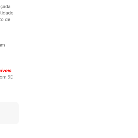
nçada
lidade
to de
jam
íveis
som 5D