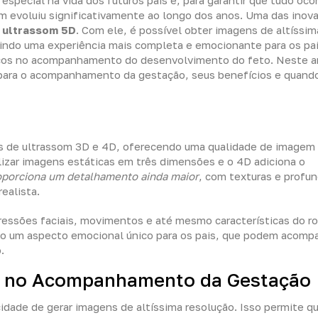
cial na vida dos futuros pais e, para garantir que tudo ocor
om evoluiu significativamente ao longo dos anos. Uma das inov
o
ultrassom 5D
. Com ele, é possível obter imagens de altíssim
tindo uma experiência mais completa e emocionante para os pa
icos no acompanhamento do desenvolvimento do feto. Neste ar
para o acompanhamento da gestação, seus benefícios e quand
s de ultrassom 3D e 4D, oferecendo uma qualidade de imagem 
lizar imagens estáticas em três dimensões e o 4D adiciona o
oporciona um detalhamento ainda maior
, com texturas e profu
ealista.
ressões faciais, movimentos e até mesmo características do r
o um aspecto emocional único para os pais, que podem acomp
.
5D no Acompanhamento da Gestação
cidade de gerar imagens de altíssima resolução. Isso permite q