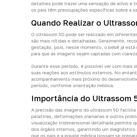
detalhes pode trazer uma sensação de alívio e 
os pais têm preocupações específicas sobre a s
Quando Realizar o Ultrass
O ultrassom 5D pode ser realizado em diferente
são mais nítidas e detalhadas. Geralmente, rec
gestação, pois, nesse momento, o bebê já está 
para que as imagens sejam captadas com clareza
Durante esse período, é possível ver com mais
suas reações aos estímulos externos. No entan
acompanhamento mais próximo do desenvolviment
período, conforme orientação médica.
Importância do Ultrassom 
A precisão das imagens do ultrassom 5D facilita
palatinas, deformações cranianas e outros prob
visualização tridimensional detalhada permite q
dos órgãos internos, garantindo um diagnóstico
que os pais e a equipe médica possam se prepara