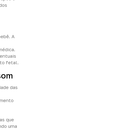
 dos
bebê. A
médica.
ventuais
to fetal.
ssom
dade das
imento
ras que
ando uma