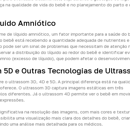
ça na qualidade de vida do bebê e no planejamento do parto e
quido Amniótico
ume de líquido amniótico, um fator importante para a saúde do 
e o bebê está recebendo a quantidade adequada de nutrientes e
to pode ser um sinal de problemas que necessitam de atenção 
var a distribuição do líquido ao redor do bebê e identificar e
drâmnio (excesso de líquido), que podem afetar o desenvolvimen
m 5D e Outras Tecnologias de Ultra
re o ultrassom 3D, 4D e 5D. A principal diferença está na quali
oferece. O ultrassom 3D captura imagens estáticas em três
os diferentes. Já o ultrassom 4D permite ver o bebê em mov
 expressões.
significativa na resolução das imagens, com mais cores e textu
sibilita uma visualização mais clara dos detalhes do bebê, cri
itindo uma análise mais detalhada para os médicos.