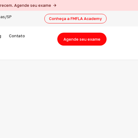
merecem. Agende seu exame
nas/SP
Conheça a FMFLA Academy
g
Contato
Agende seu exame