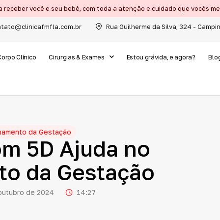
a receber você e seu bebê, com toda a atenção e cuidado que vocês 
tato@clinicafmfla.com.br
Rua Guilherme da Silva, 324 - Campi
Corpo Clínico
Cirurgias & Exames
Estou grávida, e agora?
Blo
hamento da Gestação
om
5D
Ajuda
no
to
da
Gestação
outubro de 2024
14:27