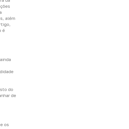
ra da
ações
a
is, além
tigo,
o é
ainda
ndidade
osto do
anhar de
ue os