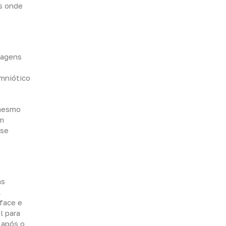
as onde
magens
amniótico
 mesmo
um
sse
as
A
face e
l para
 após o