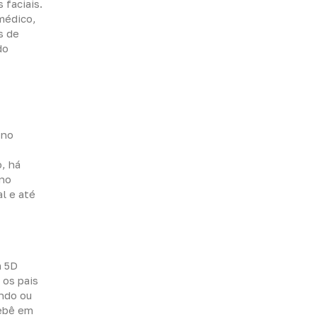
 faciais.
 médico,
s de
do
 no
, há
 no
l e até
m 5D
 os pais
indo ou
bebê em