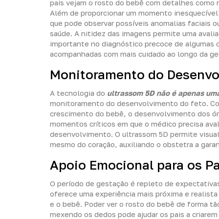
pais vejam o rosto do bebê com detalhes como n
Além de proporcionar um momento inesquecível pa
que pode observar possíveis anomalias faciais o
saúde. A nitidez das imagens permite uma avalia
importante no diagnóstico precoce de algumas 
acompanhadas com mais cuidado ao longo da ge
Monitoramento do Desenvo
A tecnologia do
ultrassom 5D não é apenas uma
monitoramento do desenvolvimento do feto. Com
crescimento do bebê, o desenvolvimento dos ó
momentos críticos em que o médico precisa avali
desenvolvimento. O ultrassom 5D permite visuali
mesmo do coração, auxiliando o obstetra a gara
Apoio Emocional para os Pa
O período de gestação é repleto de expectativas
oferece uma experiência mais próxima e realist
e o bebê. Poder ver o rosto do bebê de forma tã
mexendo os dedos pode ajudar os pais a criarem