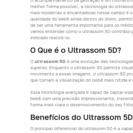
O acompanhamento da gestação é um momento espe
melhor forma possível, a tecnologia do ultrass
mais modernas e encantadoras nesse campo é 
qualidade do bebê ainda dentro do útero, permi
de ser uma ferramenta importante para os méd
vamos entender como o ultrassom 5D contribui 
indicado realizá-lo.
O Que é o Ultrassom 5D?
O
ultrassom 5D
é uma evolução das tecnologia
superior. Enquanto o ultrassom 3D permite visua
movimento a essas imagens,
o ultrassom 5D pr
que tornam a visualização do bebê mais nítida e r
Essa tecnologia avançada é capaz de captar exp
bebê com uma precisão impressionante, trazend
forma mais clara o desenvolvimento do seu filho
Benefícios do Ultrassom 
O principal diferencial do ultrassom 5D é a capa